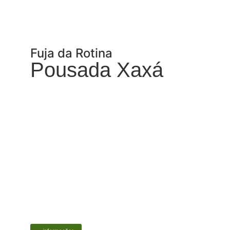
Fuja da Rotina
Pousada Xaxá
Mergulhe em uma experiência inigualável na
Pousada Xaxá! Situada em um cenário
paradisíaco, nossa pousada é o refúgio
perfeito para relaxar e recarregar suas
energias.
Trilhas
Praias Únicas
Contato com a Natureza
Lareira
Piscina
Deck com Jucuzzi